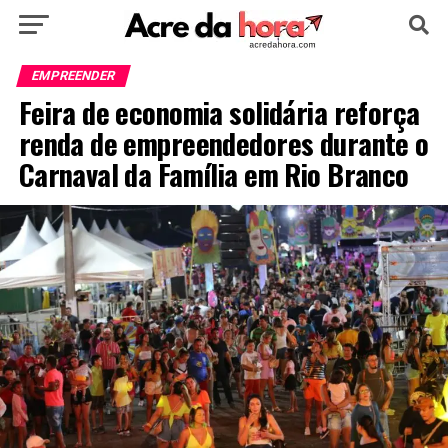
HOME
POLÍTICA
CULTURA
ESPORTE
EMPREENDER
Feira de economia solidária reforça
EDUCAÇÃO
NOTÍCIA
MUNDO
renda de empreendedores durante o
Carnaval da Família em Rio Branco