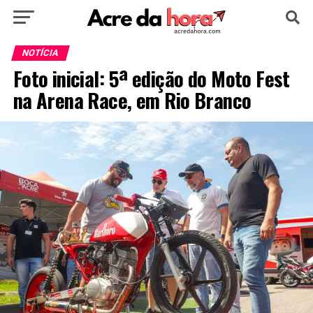
HOME
POLÍTICA
CULTURA
ESPORTE
NOTÍCIA
Foto inicial: 5ª edição do Moto Fest
EDUCAÇÃO
NOTÍCIA
MUNDO
na Arena Race, em Rio Branco