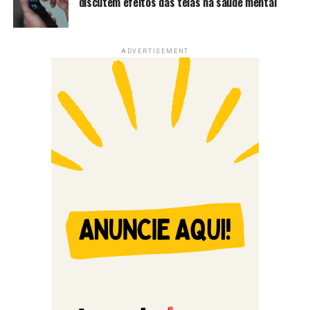
discutem efeitos das telas na saúde mental
ADVERTISEMENT