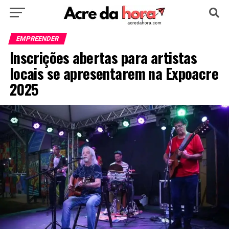
HOME
POLÍTICA
CULTURA
ESPORTE
EMPREENDER
Inscrições abertas para artistas
EDUCAÇÃO
NOTÍCIA
MUNDO
locais se apresentarem na Expoacre
2025