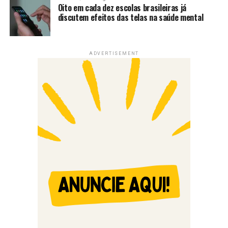
Oito em cada dez escolas brasileiras já
discutem efeitos das telas na saúde mental
ADVERTISEMENT