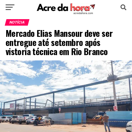
HOME
POLÍTICA
CULTURA
ESPORTE
NOTÍCIA
Mercado Elias Mansour deve ser
EDUCAÇÃO
NOTÍCIA
MUNDO
entregue até setembro após
vistoria técnica em Rio Branco