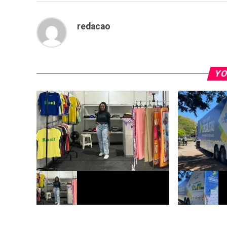
redacao
YO
Sebrae cria agência inclusiva para
Acre terá novo