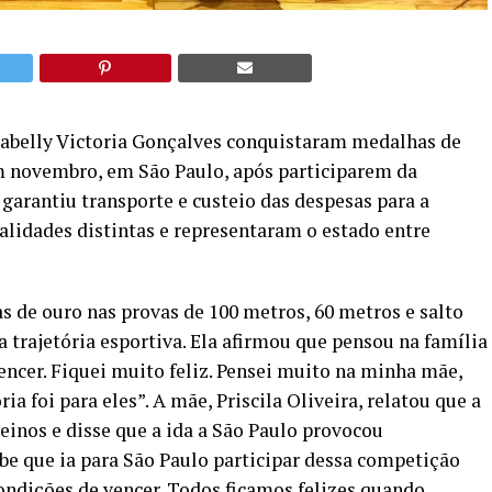
Isabelly Victoria Gonçalves conquistaram medalhas de
m novembro, em São Paulo, após participarem da
arantiu transporte e custeio das despesas para a
idades distintas e representaram o estado entre
s de ouro nas provas de 100 metros, 60 metros e salto
 trajetória esportiva. Ela afirmou que pensou na família
encer. Fiquei muito feliz. Pensei muito na minha mãe,
ia foi para eles”. A mãe, Priscila Oliveira, relatou que a
reinos e disse que a ida a São Paulo provocou
be que ia para São Paulo participar dessa competição
ondições de vencer. Todos ficamos felizes quando