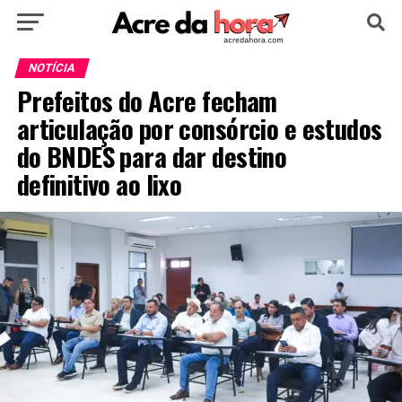
HOME
POLÍTICA
CULTURA
ESPORTE
NOTÍCIA
Prefeitos do Acre fecham
EDUCAÇÃO
NOTÍCIA
MUNDO
articulação por consórcio e estudos
do BNDES para dar destino
definitivo ao lixo