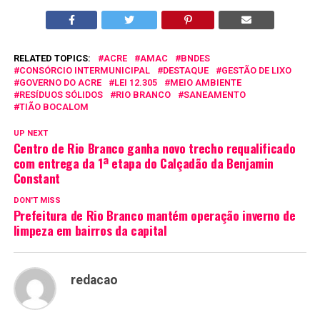
RELATED TOPICS:
ACRE
AMAC
BNDES
CONSÓRCIO INTERMUNICIPAL
DESTAQUE
GESTÃO DE LIXO
GOVERNO DO ACRE
LEI 12.305
MEIO AMBIENTE
RESÍDUOS SÓLIDOS
RIO BRANCO
SANEAMENTO
TIÃO BOCALOM
UP NEXT
Centro de Rio Branco ganha novo trecho requalificado
com entrega da 1ª etapa do Calçadão da Benjamin
Constant
DON'T MISS
Prefeitura de Rio Branco mantém operação inverno de
limpeza em bairros da capital
redacao