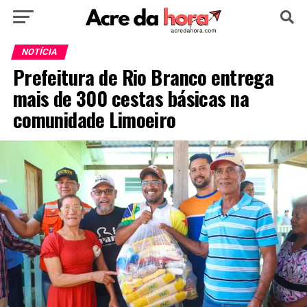
HOME
POLÍTICA
CULTURA
ESPORTE
NOTÍCIA
Prefeitura de Rio Branco entrega
EDUCAÇÃO
NOTÍCIA
MUNDO
mais de 300 cestas básicas na
comunidade Limoeiro