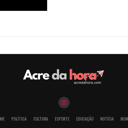
0,5% das vendas em
urantes
ME
POLÍTICA
CULTURA
ESPORTE
EDUCAÇÃO
NOTÍCIA
MUN