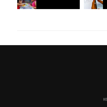
Expoacre 2026 recebe ação de saúde
Pix chega a 2
bucal voltada a crianças e famílias em
bares e resta
Rio Branco
HO