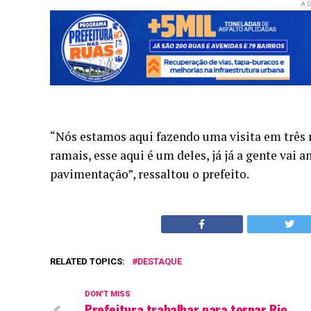
AD
“Nós estamos aqui fazendo uma visita em três r
ramais, esse aqui é um deles, já já a gente vai a
pavimentação”, ressaltou o prefeito.
RELATED TOPICS:
DESTAQUE
DON'T MISS
Prefeitura trabalhar para tornar Rio