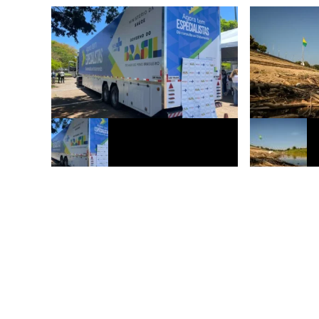
Acre terá novo contrato para ampliar
Defesa Civil a
atendimentos no SUS
para riscos da
prevenção con