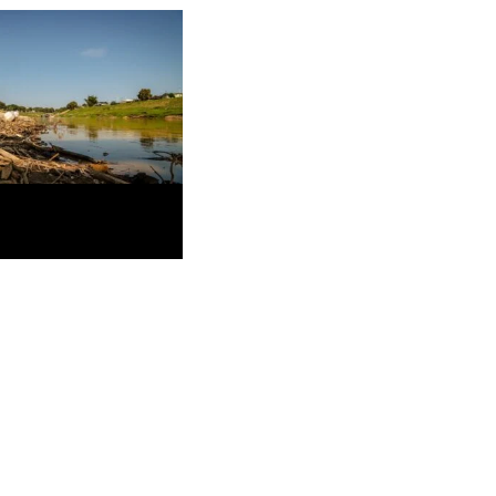
lerta população do Acre
 estiagem e pede
tra queimadas