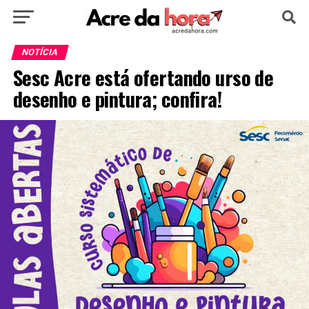
HOME
POLÍTICA
CULTURA
ESPORTE
NOTÍCIA
Sesc Acre está ofertando urso de
EDUCAÇÃO
NOTÍCIA
MUNDO
desenho e pintura; confira!