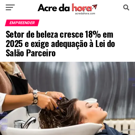
HOME
POLÍTICA
CULTURA
ESPORTE
EMPREENDER
Setor de beleza cresce 18% em
EDUCAÇÃO
NOTÍCIA
MUNDO
2025 e exige adequação à Lei do
Salão Parceiro