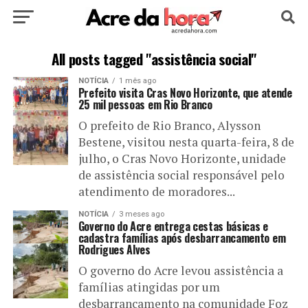
HOME
POLÍTICA
CULTURA
ESPORTE
All posts tagged "assistência social"
NOTÍCIA
1 mês ago
EDUCAÇÃO
NOTÍCIA
MUNDO
Prefeito visita Cras Novo Horizonte, que atende
25 mil pessoas em Rio Branco
O prefeito de Rio Branco, Alysson
Bestene, visitou nesta quarta-feira, 8 de
julho, o Cras Novo Horizonte, unidade
de assistência social responsável pelo
atendimento de moradores...
NOTÍCIA
3 meses ago
Governo do Acre entrega cestas básicas e
cadastra famílias após desbarrancamento em
Rodrigues Alves
O governo do Acre levou assistência a
famílias atingidas por um
desbarrancamento na comunidade Foz