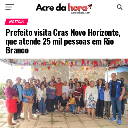
HOME
POLÍTICA
CULTURA
ESPORTE
NOTÍCIA
Prefeito visita Cras Novo Horizonte,
EDUCAÇÃO
NOTÍCIA
MUNDO
que atende 25 mil pessoas em Rio
Branco