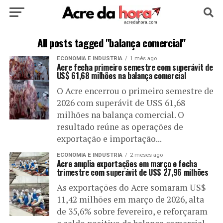
HOME
POLÍTICA
CULTURA
ESPORTE
All posts tagged "balança comercial"
ECONOMIA E INDUSTRIA
1 mês ago
EDUCAÇÃO
NOTÍCIA
MUNDO
Acre fecha primeiro semestre com superávit de
US$ 61,68 milhões na balança comercial
O Acre encerrou o primeiro semestre de
2026 com superávit de US$ 61,68
milhões na balança comercial. O
resultado reúne as operações de
exportação e importação...
ECONOMIA E INDUSTRIA
2 meses ago
Acre amplia exportações em março e fecha
trimestre com superávit de US$ 27,96 milhões
As exportações do Acre somaram US$
11,42 milhões em março de 2026, alta
de 35,6% sobre fevereiro, e reforçaram