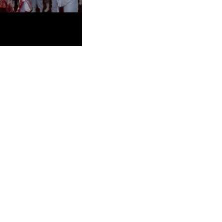
imeiro semestre com
S$ 61,68 milhões na
ial