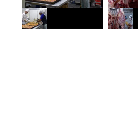
Expoacre 2026 ocupa 100% dos
Acre fecha pr
estandes privados e reúne mais de 450
superávit de U
espaços
balança comerc