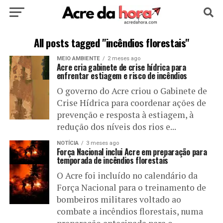
HOME
POLÍTICA
CULTURA
ESPORTE
All posts tagged "incêndios florestais"
MEIO AMBIENTE
2 meses ago
EDUCAÇÃO
NOTÍCIA
MUNDO
Acre cria gabinete de crise hídrica para
enfrentar estiagem e risco de incêndios
O governo do Acre criou o Gabinete de
Crise Hídrica para coordenar ações de
prevenção e resposta à estiagem, à
redução dos níveis dos rios e...
NOTÍCIA
3 meses ago
Força Nacional inclui Acre em preparação para
temporada de incêndios florestais
O Acre foi incluído no calendário da
Força Nacional para o treinamento de
bombeiros militares voltado ao
combate a incêndios florestais, numa