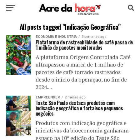
HOME
POLÍTICA
CULTURA
ESPORTE
All posts tagged "Indicação Geográfica"
ECONOMIA E INDUSTRIA
3 semanas ago
EDUCAÇÃO
NOTÍCIA
MUNDO
Plataforma de rastreabilidade do café passa de
1 milhão de pacotes monitorados
A plataforma Origem Controlada Café
ultrapassou a marca de 1 milhão de
pacotes de café torrado rastreados
desde o início da operação, no fim de
2024....
EMPREENDER
2 meses ago
Taste São Paulo destaca produtos com
indicação geográfica e fortalece pequenos
negócios
Produtos com indicação geográfica e
iniciativas da bioeconomia ganharam
espaço na 10ª edição do Taste São