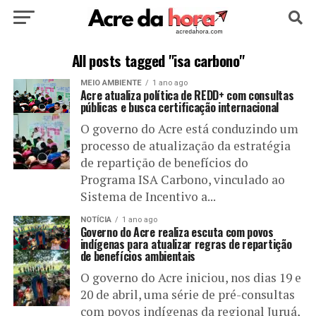
HOME
POLÍTICA
CULTURA
ESPORTE
All posts tagged "isa carbono"
MEIO AMBIENTE
1 ano ago
EDUCAÇÃO
NOTÍCIA
MUNDO
Acre atualiza política de REDD+ com consultas
públicas e busca certificação internacional
O governo do Acre está conduzindo um
processo de atualização da estratégia
de repartição de benefícios do
Programa ISA Carbono, vinculado ao
Sistema de Incentivo a...
NOTÍCIA
1 ano ago
Governo do Acre realiza escuta com povos
indígenas para atualizar regras de repartição
de benefícios ambientais
O governo do Acre iniciou, nos dias 19 e
20 de abril, uma série de pré-consultas
com povos indígenas da regional Juruá,