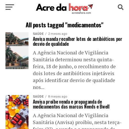
HOME
POLÍTICA
CULTURA
ESPORTE
All posts tagged "medicamentos"
SAÚDE
2 meses ago
EDUCAÇÃO
NOTÍCIA
MUNDO
Anvisa manda recolher lotes de antibióticos por
desvio de qualidade
A Agência Nacional de Vigilância
Sanitária determinou nesta quinta-
feira, 18 de junho, o recolhimento de
dois lotes de antibióticos injetáveis
após identificar desvio de qualidade
nos...
SAÚDE
8 meses ago
Anvisa proíbe venda e propaganda de
medicamentos das marcas Needs e Bwell
A Agência Nacional de Vigilância
Sanitária (Anvisa) proibiu, nesta terça-