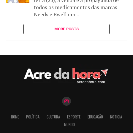
feira (23), a venda e a propaganda de
todos os medicamentos das marcas
Needs e Bwell em...
MORE POSTS
HOME
POLÍTICA
CULTURA
ESPORTE
EDUCAÇÃO
NOTÍCIA
MUNDO