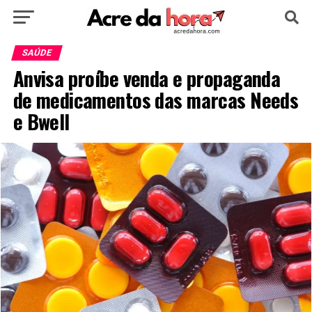
HOME
POLÍTICA
CULTURA
ESPORTE
SAÚDE
Anvisa proíbe venda e propaganda
EDUCAÇÃO
NOTÍCIA
MUNDO
de medicamentos das marcas Needs
e Bwell