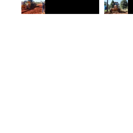
Prefeitura de Rio Branco apresenta
Prefeitura amp
ações dos primeiros 100 dias de gestão
infraestrutura
Branco