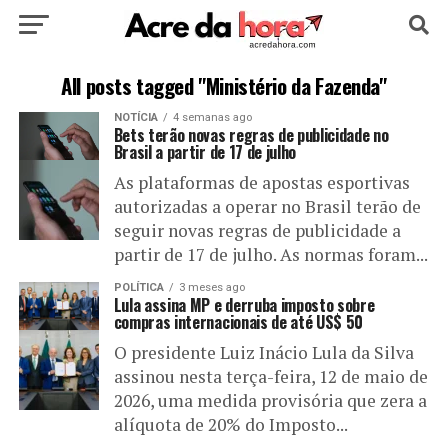
HOME
POLÍTICA
CULTURA
ESPORTE
All posts tagged "Ministério da Fazenda"
NOTÍCIA
4 semanas ago
EDUCAÇÃO
NOTÍCIA
MUNDO
Bets terão novas regras de publicidade no
Brasil a partir de 17 de julho
As plataformas de apostas esportivas
autorizadas a operar no Brasil terão de
seguir novas regras de publicidade a
partir de 17 de julho. As normas foram...
POLÍTICA
3 meses ago
Lula assina MP e derruba imposto sobre
compras internacionais de até US$ 50
O presidente Luiz Inácio Lula da Silva
assinou nesta terça-feira, 12 de maio de
2026, uma medida provisória que zera a
alíquota de 20% do Imposto...