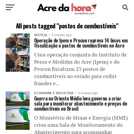
HOME
POLÍTICA
CULTURA
ESPORTE
All posts tagged "postos de combustíveis"
NOTÍCIA
5 meses ago
EDUCAÇÃO
NOTÍCIA
MUNDO
Operação do Ipem e Procon reprova 14 bicos em
fiscalização a postos de combustíveis no Acre
Uma operação conjunta do Instituto de
Pesos e Medidas do Acre (Ipem) e do
Procon fiscalizou 25 postos de
combustíveis no estado para coibir
fraudes e...
ECONOMIA E INDUSTRIA
5 meses ago
Guerra no Oriente Médio leva governo a criar
sala para monitorar abastecimento e preços de
combustíveis no Brasil
O Ministério de Minas e Energia (MME)
criou uma Sala de Monitoramento do
Abastecimento para acompanhar