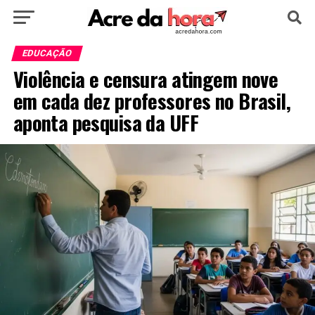
HOME
POLÍTICA
CULTURA
ESPORTE
EDUCAÇÃO
Violência e censura atingem nove
EDUCAÇÃO
NOTÍCIA
MUNDO
em cada dez professores no Brasil,
aponta pesquisa da UFF