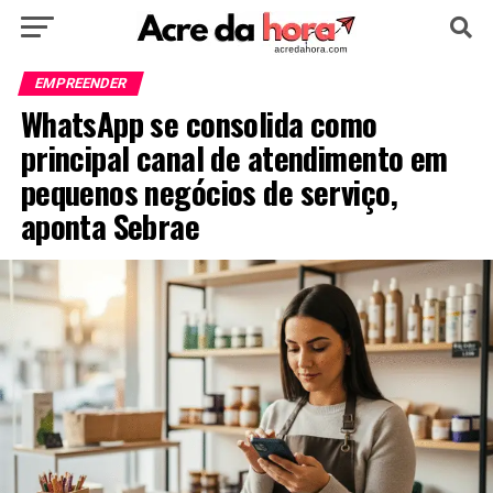
HOME
POLÍTICA
CULTURA
ESPORTE
EMPREENDER
WhatsApp se consolida como
EDUCAÇÃO
NOTÍCIA
MUNDO
principal canal de atendimento em
pequenos negócios de serviço,
aponta Sebrae