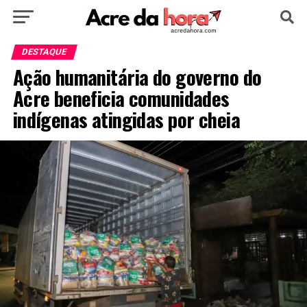
HOME
POLÍTICA
CULTURA
ESPORTE
DESTAQUE
Ação humanitária do governo do
EDUCAÇÃO
NOTÍCIA
MUNDO
Acre beneficia comunidades
indígenas atingidas por cheia