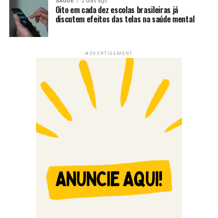
SAÚDE
2 dias ago
Oito em cada dez escolas brasileiras já
discutem efeitos das telas na saúde mental
ADVERTISEMENT