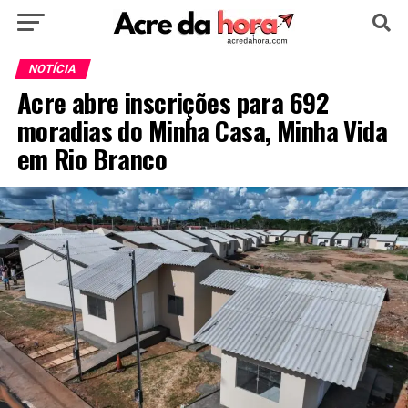
HOME
POLÍTICA
CULTURA
ESPORTE
NOTÍCIA
Acre abre inscrições para 692
EDUCAÇÃO
NOTÍCIA
MUNDO
moradias do Minha Casa, Minha Vida
em Rio Branco