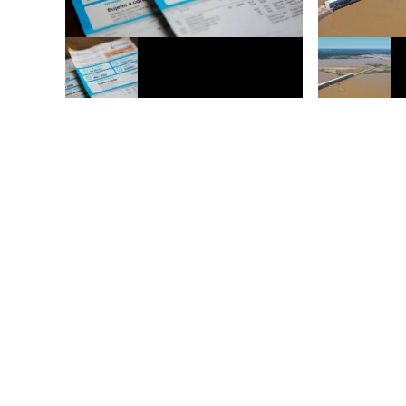
Janeiro de 2026 terá bandeira verde e
Brasil e Bolív
conta de luz sem custo adicional
hidrelétrica bi