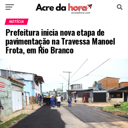
HOME
POLÍTICA
CULTURA
ESPORTE
NOTÍCIA
Prefeitura inicia nova etapa de
EDUCAÇÃO
NOTÍCIA
MUNDO
pavimentação na Travessa Manoel
Frota, em Rio Branco