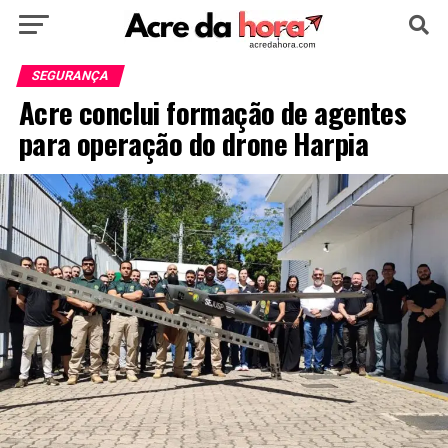
HOME
POLÍTICA
CULTURA
ESPORTE
SEGURANÇA
Acre conclui formação de agentes
EDUCAÇÃO
NOTÍCIA
MUNDO
para operação do drone Harpia