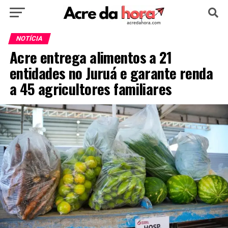
HOME
POLÍTICA
CULTURA
ESPORTE
NOTÍCIA
Acre entrega alimentos a 21
EDUCAÇÃO
NOTÍCIA
MUNDO
entidades no Juruá e garante renda
a 45 agricultores familiares