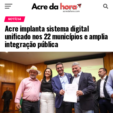
HOME
POLÍTICA
CULTURA
ESPORTE
NOTÍCIA
Acre implanta sistema digital
EDUCAÇÃO
NOTÍCIA
MUNDO
unificado nos 22 municípios e amplia
integração pública