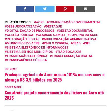
RELATED TOPICS:
ACRE
COMUNICAÇÃO GOVERNAMENTAL
DESBUROCRATIZAÇÃO
DESTAQUE
DIGITALIZAÇÃO DE PROCESSOS
GESTÃO DOCUMENTAL
GESTÃO PÚBLICA
GLADSON CAMELI
GOVERNO DO ACRE
INTEGRAÇÃO DIGITAL
MODERNIZAÇÃO ADMINISTRATIVA
MUNICÍPIOS DO ACRE
PAULO CORREIA
SEAD
SEI
SISTEMA ELETRÔNICO DE INFORMAÇÕES
SISTEMA SEI NOS MUNICÍPIOS
TIÃO BOCALOM
TRAMITAÇÃO ELETRÔNICA
TRANSFORMAÇÃO DIGITAL
TRANSPARÊNCIA PÚBLICA
UP NEXT
Produção agrícola do Acre cresce 101% em seis anos e
alcança R$ 3,9 bilhões em 2025
DON'T MISS
Consórcio projeta encerramento dos lixões no Acre até
2026