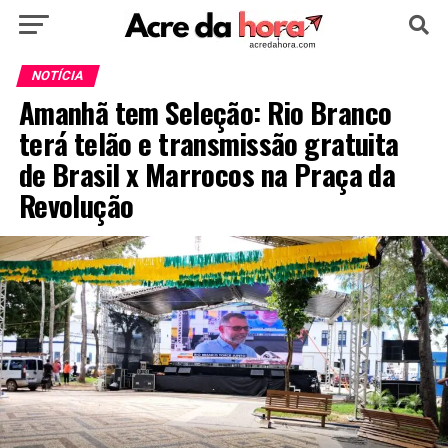
HOME
POLÍTICA
CULTURA
ESPORTE
NOTÍCIA
Amanhã tem Seleção: Rio Branco
EDUCAÇÃO
NOTÍCIA
MUNDO
terá telão e transmissão gratuita
de Brasil x Marrocos na Praça da
Revolução