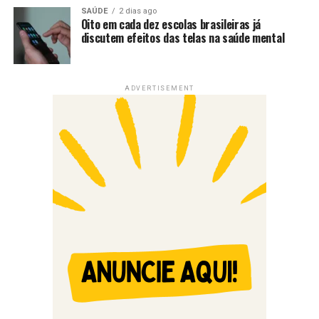
SAÚDE
2 dias ago
Oito em cada dez escolas brasileiras já
discutem efeitos das telas na saúde mental
ADVERTISEMENT