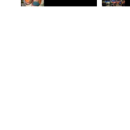
Sebrae e ApexBrasil levam 17 pequenos
Sebrae celebr
negócios à Argentina e ao Uruguai
programação d
gastronomia n