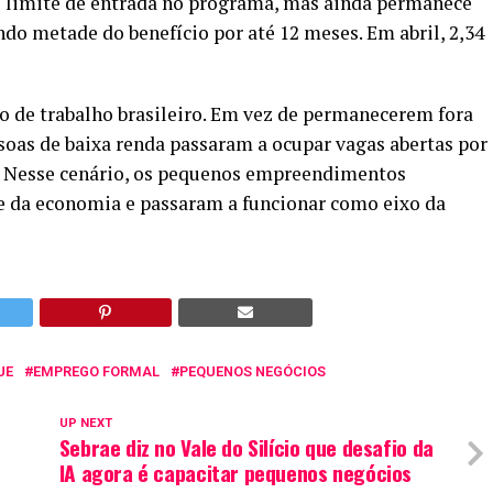
 limite de entrada no programa, mas ainda permanece
ndo metade do benefício por até 12 meses. Em abril, 2,34
e trabalho brasileiro. Em vez de permanecerem fora
soas de baixa renda passaram a ocupar vagas abertas por
o. Nesse cenário, os pequenos empreendimentos
e da economia e passaram a funcionar como eixo da
UE
EMPREGO FORMAL
PEQUENOS NEGÓCIOS
UP NEXT
Sebrae diz no Vale do Silício que desafio da
IA agora é capacitar pequenos negócios