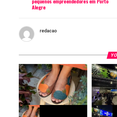
pequenos empreendedores em Porto
Alegre
redacao
YO