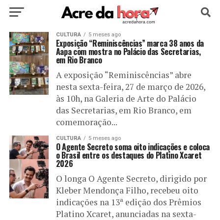
HOME
CULTURA
POLÍTICA
5 meses ago
CULTURA
ESPORTE
Exposição “Reminiscências” marca 38 anos da
Aapa com mostra no Palácio das Secretarias,
em Rio Branco
EDUCAÇÃO
NOTÍCIA
MUNDO
A exposição “Reminiscências” abre
nesta sexta-feira, 27 de março de 2026,
às 10h, na Galeria de Arte do Palácio
das Secretarias, em Rio Branco, em
comemoração...
CULTURA
5 meses ago
O Agente Secreto soma oito indicações e coloca
o Brasil entre os destaques do Platino Xcaret
2026
O longa O Agente Secreto, dirigido por
Kleber Mendonça Filho, recebeu oito
indicações na 13ª edição dos Prêmios
Platino Xcaret, anunciadas na sexta-