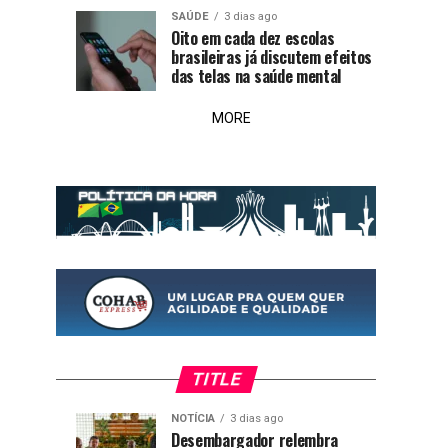
SAÚDE
3 dias ago
Oito em cada dez escolas
brasileiras já discutem efeitos
das telas na saúde mental
MORE
TITLE
NOTÍCIA
3 dias ago
Expoacre
Oito
NOTÍCIA
SAÚDE
Desembargador relembra
3
3