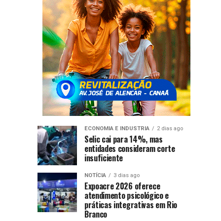
de
Argentina
uma
missão
e
comercial
na...
ao
Uruguai
ECONOMIA E INDUSTRIA
2 dias ago
Selic cai para 14%, mas
entidades consideram corte
insuficiente
NOTÍCIA
3 dias ago
Expoacre 2026 oferece
atendimento psicológico e
práticas integrativas em Rio
Branco