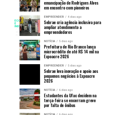
emancipação de Rodrigues Alves
2026
em
dias
dias
ago
ago
em encontro com pioneiros
oferece
cada
atendimento
dez
EMPREENDER
4 dias ago
Selic
psicológico
escolas
ECONOMIA
Sebrae cria agência inclusiva para
O
E
ampliar atendimento a
INDUSTRIA
e
brasileiras
corte
2
cai
empreendedores
dias
práticas
já
de
ago
integrativas
discutem
0,25
NOTÍCIA
5 dias ago
para
em
efeitos
Prefeitura de Rio Branco lança
ponto
microcrédito de até R$ 14 mil na
Rio
das
percentual
14%,
Expoacre 2026
na
Branco
telas
taxa
na
mas
EMPREENDER
5 dias ago
básica
saúde
Sebrae leva inovação e apoio aos
de
pequenos negócios à Expoacre
mental
entidades
2026
juros
foi
consideram
NOTÍCIA
6 dias ago
considerado
Estudantes da Ufac decidem na
insuficiente
terça-feira se encerram greve
corte
por
por falta de ônibus
entidades
da
NOTÍCIA
6 dias ago