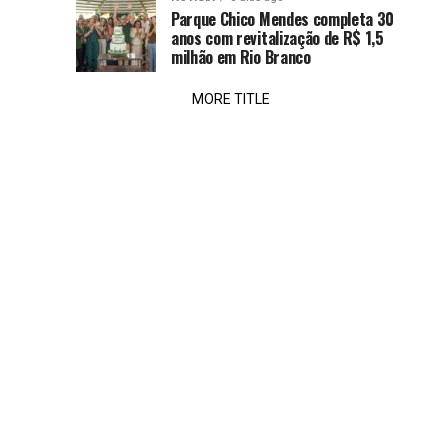
insuficiente
Parque Chico Mendes completa 30
indústria
anos com revitalização de R$ 1,5
nesta
milhão em Rio Branco
quarta-
feira,...
MORE TITLE