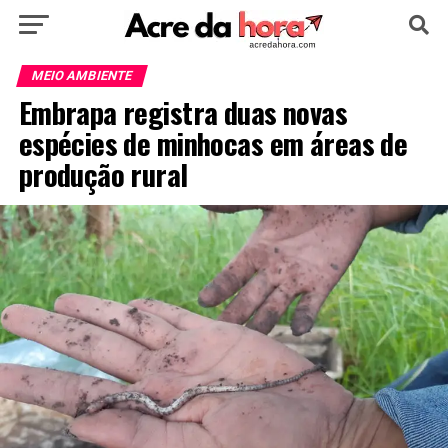
HOME
POLÍTICA
CULTURA
ESPORTE
MEIO AMBIENTE
Embrapa registra duas novas
EDUCAÇÃO
NOTÍCIA
MUNDO
espécies de minhocas em áreas de
produção rural