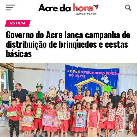
HOME
POLÍTICA
CULTURA
ESPORTE
NOTÍCIA
Governo do Acre lança campanha de
EDUCAÇÃO
NOTÍCIA
MUNDO
distribuição de brinquedos e cestas
básicas