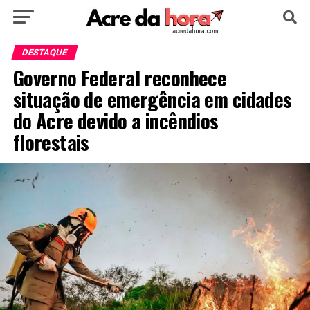
HOME
POLÍTICA
CULTURA
ESPORTE
DESTAQUE
Governo Federal reconhece
EDUCAÇÃO
NOTÍCIA
MUNDO
situação de emergência em cidades
do Acre devido a incêndios
florestais