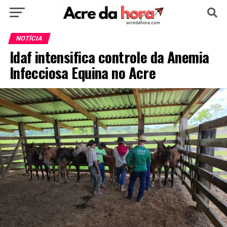
HOME
POLÍTICA
CULTURA
ESPORTE
NOTÍCIA
Idaf intensifica controle da Anemia
EDUCAÇÃO
NOTÍCIA
MUNDO
Infecciosa Equina no Acre