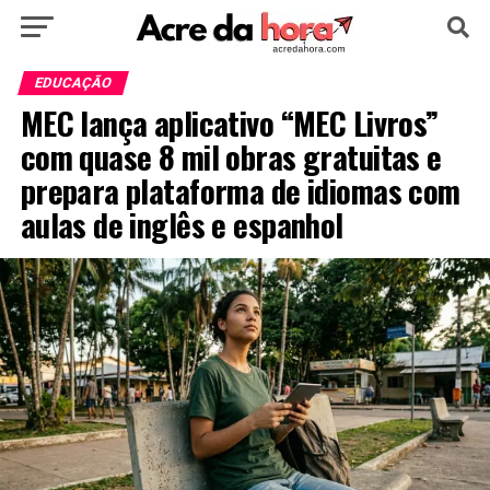
HOME
POLÍTICA
CULTURA
ESPORTE
EDUCAÇÃO
MEC lança aplicativo “MEC Livros”
EDUCAÇÃO
NOTÍCIA
MUNDO
com quase 8 mil obras gratuitas e
prepara plataforma de idiomas com
aulas de inglês e espanhol