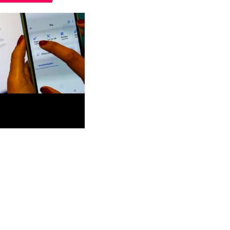
0,5% das vendas em
urantes