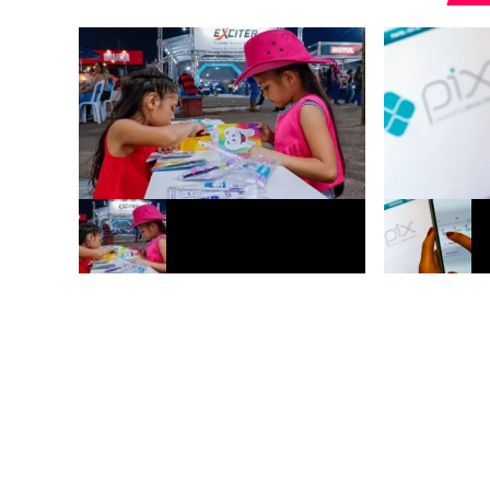
Expoacre 2026 recebe ação de saúde
Pix chega a 2
bucal voltada a crianças e famílias em
bares e resta
Rio Branco