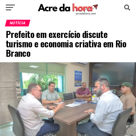
HOME
POLÍTICA
CULTURA
ESPORTE
NOTÍCIA
Prefeito em exercício discute
EDUCAÇÃO
NOTÍCIA
MUNDO
turismo e economia criativa em Rio
Branco