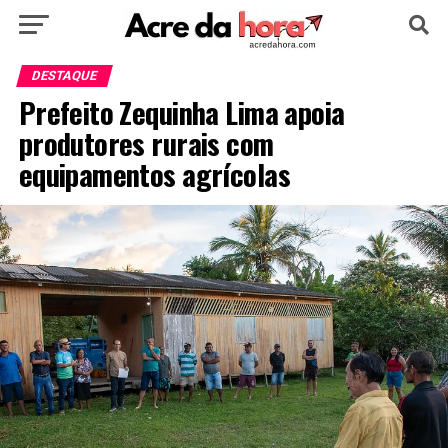
HOME
POLÍTICA
CULTURA
ESPORTE
DESTAQUE
Prefeito Zequinha Lima apoia
EDUCAÇÃO
NOTÍCIA
MUNDO
produtores rurais com
equipamentos agrícolas