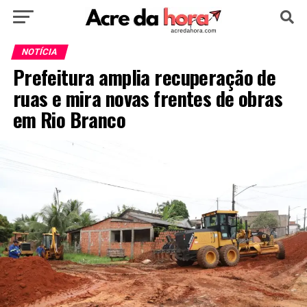
HOME
POLÍTICA
CULTURA
ESPORTE
NOTÍCIA
Prefeitura amplia recuperação de
EDUCAÇÃO
NOTÍCIA
MUNDO
ruas e mira novas frentes de obras
em Rio Branco