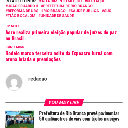
RELATED TOPICS:
ATENDIMENTO MÉDICO
DESTAQUE
JOÃO EDUARDO II
PREFEITURA DE RIO BRANCO
REFORMA DE UBS
RIO BRANCO
SAÚDE PÚBLICA
SUS
TIÃO BOCALOM
UNIDADE DE SAÚDE
UP NEXT
Acre realiza primeira eleição popular de juízes de paz
no Brasil
DON'T MISS
Rodeio marca terceira noite da Expoacre Juruá com
arena lotada e premiações
redacao
YOU MAY LIKE
Prefeitura de Rio Branco prevê pavimentar
50 quilômetros de vias com tijolos maciços