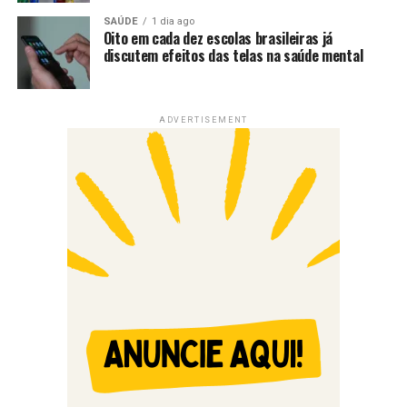
SAÚDE
1 dia ago
Oito em cada dez escolas brasileiras já
discutem efeitos das telas na saúde mental
ADVERTISEMENT