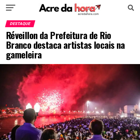
HOME
POLÍTICA
CULTURA
ESPORTE
DESTAQUE
Réveillon da Prefeitura de Rio
EDUCAÇÃO
NOTÍCIA
MUNDO
Branco destaca artistas locais na
gameleira