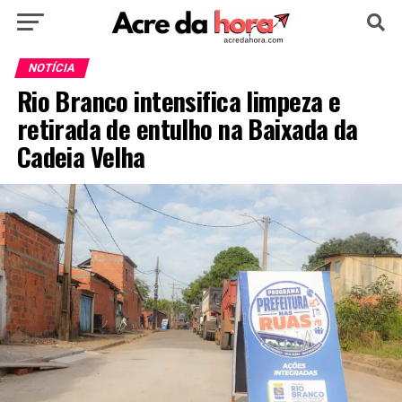
HOME
POLÍTICA
CULTURA
ESPORTE
NOTÍCIA
Rio Branco intensifica limpeza e
EDUCAÇÃO
NOTÍCIA
MUNDO
retirada de entulho na Baixada da
Cadeia Velha