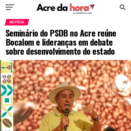
HOME
POLÍTICA
CULTURA
ESPORTE
NOTÍCIA
Seminário do PSDB no Acre reúne
EDUCAÇÃO
NOTÍCIA
MUNDO
Bocalom e lideranças em debate
sobre desenvolvimento do estado