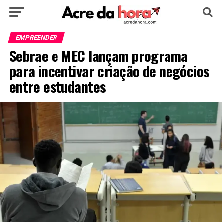
HOME
POLÍTICA
CULTURA
ESPORTE
EMPREENDER
Sebrae e MEC lançam programa
EDUCAÇÃO
NOTÍCIA
MUNDO
para incentivar criação de negócios
entre estudantes